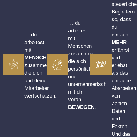
steuerlich
Begleitern
so, dass
… du
du
arbeitest
… du
einfach
mit
arbeitest
MEHR
Menschen
mit
erfährst
zusammen,
MENSCHEN
und
die sich
zusammen,
erlebst
persönlich
die dich
als das
und
und deine
einfache
unternehmerisch
Mitarbeiter
Abarbeiten
mit dir
wertschätzen.
von
voran
Zahlen,
BEWEGEN
.
Daten
und
Fakten.
Und das